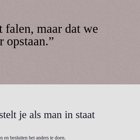
t falen, maar dat we
r opstaan.”
telt je als man in staat
 en besluiten het anders te doen.