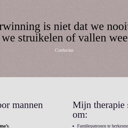
winning is niet dat we nooi
s we struikelen of vallen wee
Confucius
voor mannen
Mijn therapie s
om:
uma’s
.
Familiepatronen te herkennen