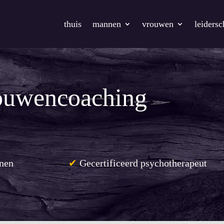
thuis
mannen
vrouwen
leiders
ouwencoaching
nnen
✔
Gecertificeerd psychotherapeut