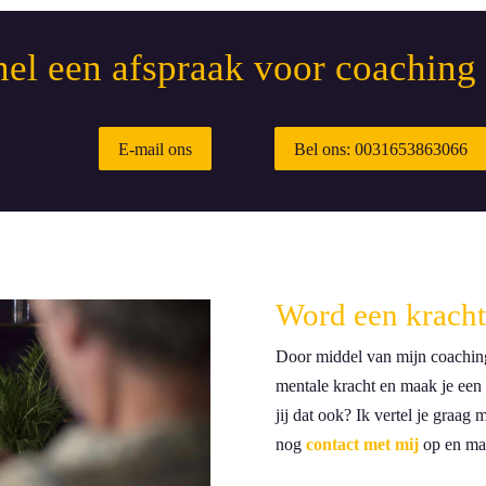
el een afspraak voor coaching
E-mail ons
Bel ons: 0031653863066
Word een krachti
Door middel van mijn coachin
mentale kracht en maak je een 
jij dat ook? Ik vertel je graag
nog
contact met mij
op en maa