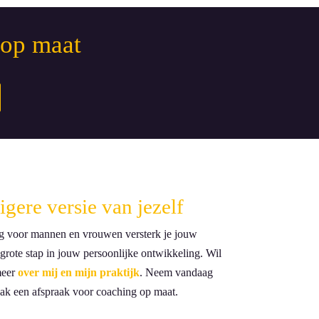
 op maat
gere versie van jezelf
g voor mannen en vrouwen versterk je jouw
grote stap in jouw persoonlijke ontwikkeling. Wil
 meer
over mij en mijn praktijk
. Neem vandaag
k een afspraak voor coaching op maat.