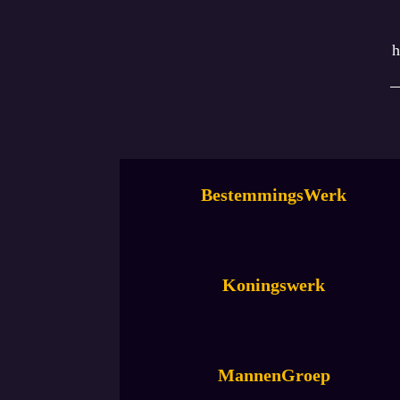
h
BestemmingsWerk
Koningswerk
MannenGroep