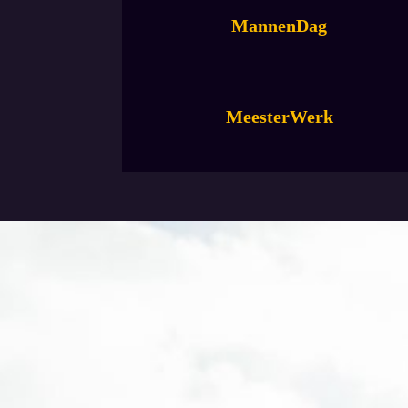
MannenDag
MeesterWerk